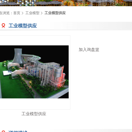
在浏览：
首页
工业模型
工业模型供应
工业模型供应
加入询盘篮
工业模型供应