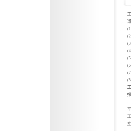
(
(
(
(
(
(
(
(