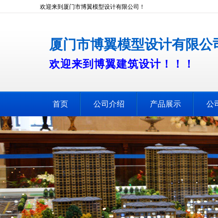
欢迎来到厦门市博翼模型设计有限公司！
厦门市博翼模型设计有限公
欢迎来到博翼建筑设计！！！
首页
公司介绍
产品展示
公