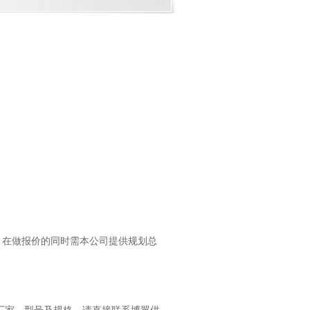
在做报价的同时需本公司提供规划总