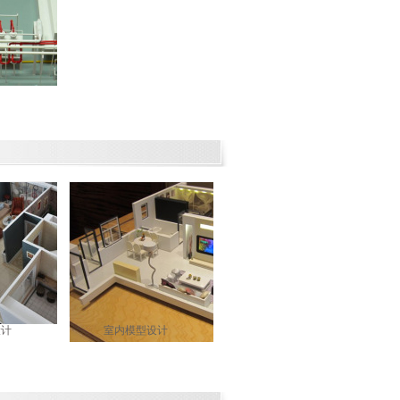
型
设计
室内模型设计