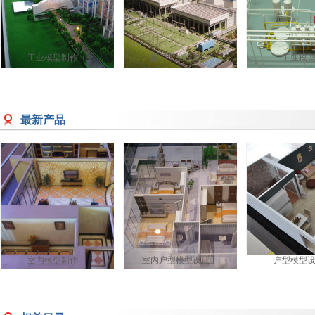
工业模型制作
厦门工业模型
工业模
最新产品
室内模型制作
室内户型模型设计
户型模型