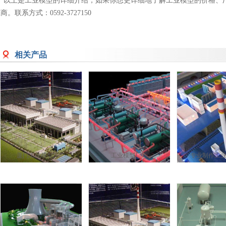
以上是工业模型的详细介绍，如果你想更详细地了解工业模型的价格、
商。联系方式：0592-3727150
相关产品
厦门工业模型厂
工业模型厂
专业制作工